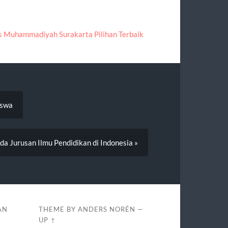
s Muhammadiyah Surakarta Pilihan Terbaik
iswa
da Jurusan Ilmu Pendidikan di Indonesia »
AN
THEME BY
ANDERS NORÉN
—
UP ↑