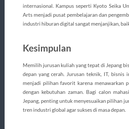
internasional. Kampus seperti Kyoto Seika Un
Arts menjadi pusat pembelajaran dan pengemban
industri hiburan digital sangat menjanjikan, ba
Kesimpulan
Memilih jurusan kuliah yang tepat di Jepang b
depan yang cerah. Jurusan teknik, IT, bisnis 
menjadi pilihan favorit karena menawarkan p
dengan kebutuhan zaman. Bagi calon mahasi
Jepang, penting untuk menyesuaikan pilihan j
tren industri global agar sukses di masa depan.