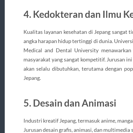
4. Kedokteran dan Ilmu K
Kualitas layanan kesehatan di Jepang sangat ti
angka harapan hidup tertinggi di dunia. Univers
Medical and Dental University menawarkan
masyarakat yang sangat kompetitif. Jurusan in
akan selalu dibutuhkan, terutama dengan popu
Jepang.
5. Desain dan Animasi
Industri kreatif Jepang, termasuk anime, manga, 
Jurusan desain grafis, animasi, dan multimedia