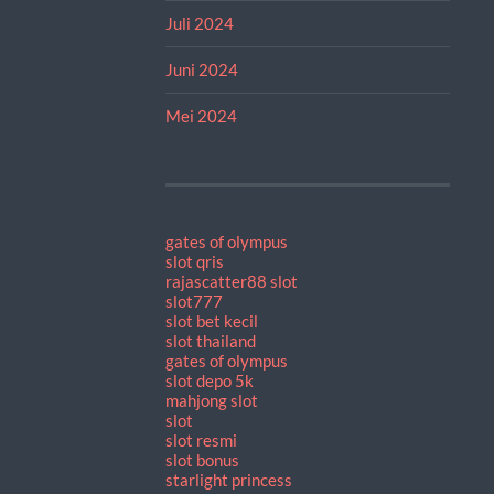
Juli 2024
Juni 2024
Mei 2024
gates of olympus
slot qris
rajascatter88 slot
slot777
slot bet kecil
slot thailand
gates of olympus
slot depo 5k
mahjong slot
slot
slot resmi
slot bonus
starlight princess