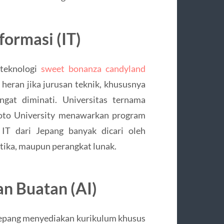
formasi (IT)
teknologi
sweet bonanza candyland
 heran jika jurusan teknik, khususnya
ngat diminati. Universitas ternama
yoto University menawarkan program
 IT dari Jepang banyak dicari oleh
otika, maupun perangkat lunak.
an Buatan (AI)
 Jepang menyediakan kurikulum khusus