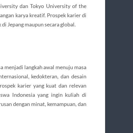
iversity dan Tokyo University of the
gan karya kreatif. Prospek karier di
ik di Jepang maupun secara global.
isa menjadi langkah awal menuju masa
internasional, kedokteran, dan desain
rospek karier yang kuat dan relevan
swa Indonesia yang ingin kuliah di
urusan dengan minat, kemampuan, dan