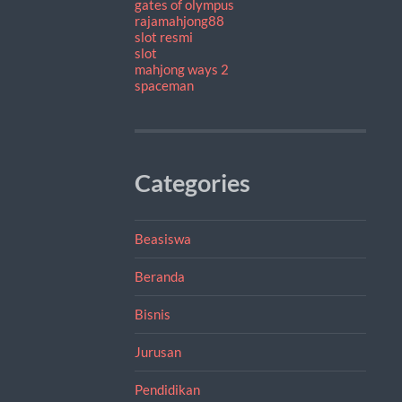
gates of olympus
rajamahjong88
slot resmi
slot
mahjong ways 2
spaceman
Categories
Beasiswa
Beranda
Bisnis
Jurusan
Pendidikan