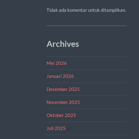
Tidak ada komentar untuk ditampilkan.
Archives
Mei 2026
Januari 2026
Desember 2025
November 2025
Oktober 2025
Juli 2025