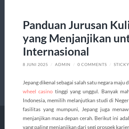
Panduan Jurusan Kuli
yang Menjanjikan un
Internasional
8 JUNI 2025
/
ADMIN
/
0 COMMENTS
/
STICK
Jepang dikenal sebagai salah satu negara maju 
wheel casino
tinggi yang unggul. Banyak mah
Indonesia, memilih melanjutkan studi di Negeri
fasilitas yang mumpuni, Jepang juga menaw
menjanjikan masa depan cerah. Berikut ini ada
yang paling menjanjikan dari segi prospek karie