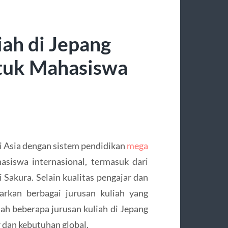
ah di Jepang
tuk Mahasiswa
Y
di Asia dengan sistem pendidikan
mega
asiswa internasional, termasuk dari
 Sakura. Selain kualitas pengajar dan
arkan berbagai jurusan kuliah yang
lah beberapa jurusan kuliah di Jepang
r dan kebutuhan global.