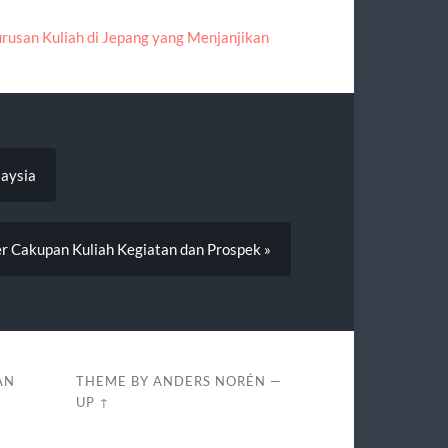
rusan Kuliah di Jepang yang Menjanjikan
laysia
r Cakupan Kuliah Kegiatan dan Prospek »
AN
THEME BY
ANDERS NORÉN
—
UP ↑