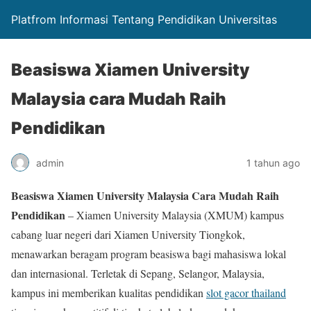
Platfrom Informasi Tentang Pendidikan Universitas
Beasiswa Xiamen University
Malaysia cara Mudah Raih
Pendidikan
admin
1 tahun ago
Beasiswa Xiamen University Malaysia Cara Mudah Raih
Pendidikan
– Xiamen University Malaysia (XMUM) kampus
cabang luar negeri dari Xiamen University Tiongkok,
menawarkan beragam program beasiswa bagi mahasiswa lokal
dan internasional. Terletak di Sepang, Selangor, Malaysia,
kampus ini memberikan kualitas pendidikan
slot gacor thailand