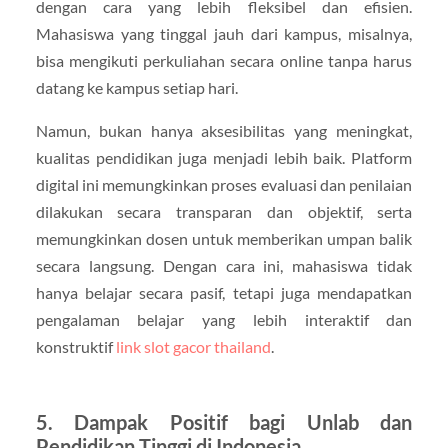
dengan cara yang lebih fleksibel dan efisien.
Mahasiswa yang tinggal jauh dari kampus, misalnya,
bisa mengikuti perkuliahan secara online tanpa harus
datang ke kampus setiap hari.
Namun, bukan hanya aksesibilitas yang meningkat,
kualitas pendidikan juga menjadi lebih baik. Platform
digital ini memungkinkan proses evaluasi dan penilaian
dilakukan secara transparan dan objektif, serta
memungkinkan dosen untuk memberikan umpan balik
secara langsung. Dengan cara ini, mahasiswa tidak
hanya belajar secara pasif, tetapi juga mendapatkan
pengalaman belajar yang lebih interaktif dan
konstruktif
link slot gacor thailand
.
5. Dampak Positif bagi Unlab dan
Pendidikan Tinggi di Indonesia