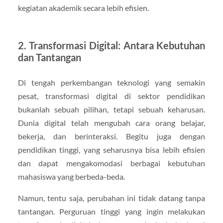
kegiatan akademik secara lebih efisien.
2. Transformasi Digital: Antara Kebutuhan
dan Tantangan
Di tengah perkembangan teknologi yang semakin
pesat, transformasi digital di sektor pendidikan
bukanlah sebuah pilihan, tetapi sebuah keharusan.
Dunia digital telah mengubah cara orang belajar,
bekerja, dan berinteraksi. Begitu juga dengan
pendidikan tinggi, yang seharusnya bisa lebih efisien
dan dapat mengakomodasi berbagai kebutuhan
mahasiswa yang berbeda-beda.
Namun, tentu saja, perubahan ini tidak datang tanpa
tantangan. Perguruan tinggi yang ingin melakukan