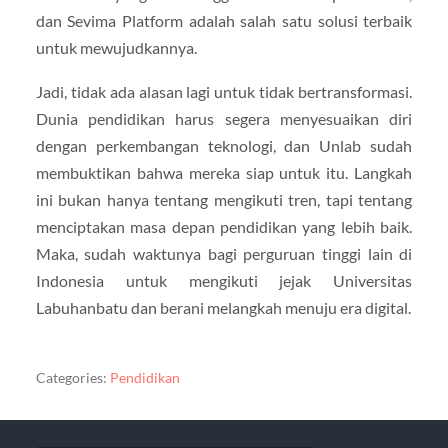
dan Sevima Platform adalah salah satu solusi terbaik
untuk mewujudkannya.
Jadi, tidak ada alasan lagi untuk tidak bertransformasi.
Dunia pendidikan harus segera menyesuaikan diri
dengan perkembangan teknologi, dan Unlab sudah
membuktikan bahwa mereka siap untuk itu. Langkah
ini bukan hanya tentang mengikuti tren, tapi tentang
menciptakan masa depan pendidikan yang lebih baik.
Maka, sudah waktunya bagi perguruan tinggi lain di
Indonesia untuk mengikuti jejak Universitas
Labuhanbatu dan berani melangkah menuju era digital.
Categories:
Pendidikan