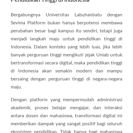
Bergabungnya Universitas Labuhanbatu dengan
Sevima Platform bukan hanya berpotensi membawa
perubahan besar bagi kampus itu sendiri, tetapi juga
menjadi langkah maju untuk pendidikan tinggi di
Indonesia. Dalam konteks yang lebih luas, jika lebih
banyak perguruan tinggi mengikuti jejak Unlab untuk
bertransformasi secara digital, maka pendidikan tinggi
di Indonesia akan semakin modern dan mampu
bersaing dengan perguruan tinggi di negara-negara
maju.
Dengan platform yang mempermudah administrasi
akademik, proses belajar mengajar, dan interaksi
antara dosen dan mahasiswa, transformasi digital ini
memberikan dampak yang sangat positif bagi seluruh
ekosistem pendidikan. Tidak hanya bagi mahasiswa