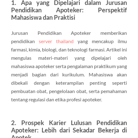
1. Apa yang Dipelajari dalam Jurusan
Pendidikan Apoteker: Perspektif
Mahasiswa dan Praktisi
Jurusan Pendidikan Apoteker memberikan
pendidikan
server thailand
yang mencakup ilmu
farmasi, kimia, biologi, dan teknologi farmasi. Artikel ini
mengulas materi-materi yang dipelajari oleh
mahasiswa apoteker serta pengalaman praktikum yang
menjadi bagian dari kurikulum. Mahasiswa akan
dibekali dengan keterampilan penting seperti
pembuatan obat, pengelolaan obat, serta pemahaman
tentang regulasi dan etika profesi apoteker.
2. Prospek Karier Lulusan Pendidikan
Apoteker: Lebih dari Sekadar Bekerja di
Apotek