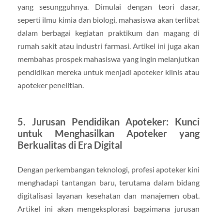
yang sesungguhnya. Dimulai dengan teori dasar,
seperti ilmu kimia dan biologi, mahasiswa akan terlibat
dalam berbagai kegiatan praktikum dan magang di
rumah sakit atau industri farmasi. Artikel ini juga akan
membahas prospek mahasiswa yang ingin melanjutkan
pendidikan mereka untuk menjadi apoteker klinis atau
apoteker penelitian.
5. Jurusan Pendidikan Apoteker: Kunci
untuk Menghasilkan Apoteker yang
Berkualitas di Era Digital
Dengan perkembangan teknologi, profesi apoteker kini
menghadapi tantangan baru, terutama dalam bidang
digitalisasi layanan kesehatan dan manajemen obat.
Artikel ini akan mengeksplorasi bagaimana jurusan