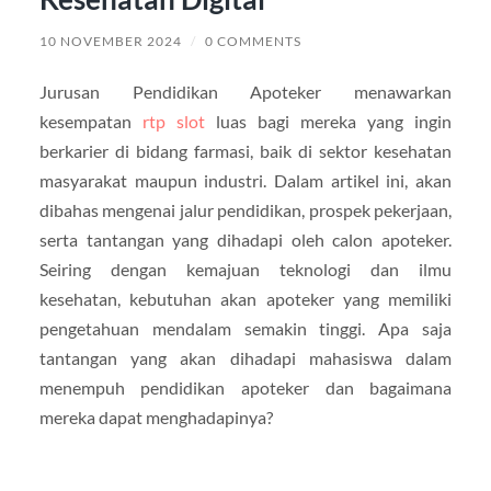
10 NOVEMBER 2024
/
0 COMMENTS
Jurusan Pendidikan Apoteker menawarkan
kesempatan
rtp slot
luas bagi mereka yang ingin
berkarier di bidang farmasi, baik di sektor kesehatan
masyarakat maupun industri. Dalam artikel ini, akan
dibahas mengenai jalur pendidikan, prospek pekerjaan,
serta tantangan yang dihadapi oleh calon apoteker.
Seiring dengan kemajuan teknologi dan ilmu
kesehatan, kebutuhan akan apoteker yang memiliki
pengetahuan mendalam semakin tinggi. Apa saja
tantangan yang akan dihadapi mahasiswa dalam
menempuh pendidikan apoteker dan bagaimana
mereka dapat menghadapinya?