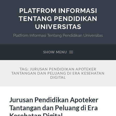
PLATFROM INFORMASI
TENTANG PENDIDIKAN
UNIVERSITAS
Platfrom Informasi Tentang Pendidikan Universitas
SHOW MENU
TAG:
JURUSAN PENDIDIKAN APOTEKER
TANTANGAN DAN PELUANG DI ERA KESEHATAN
DIGITAL
Jurusan Pendidikan Apoteker
Tantangan dan Peluang di Era
Kesehatan Digital