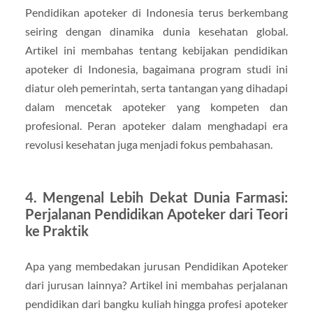
Pendidikan apoteker di Indonesia terus berkembang
seiring dengan dinamika dunia kesehatan global.
Artikel ini membahas tentang kebijakan pendidikan
apoteker di Indonesia, bagaimana program studi ini
diatur oleh pemerintah, serta tantangan yang dihadapi
dalam mencetak apoteker yang kompeten dan
profesional. Peran apoteker dalam menghadapi era
revolusi kesehatan juga menjadi fokus pembahasan.
4. Mengenal Lebih Dekat Dunia Farmasi:
Perjalanan Pendidikan Apoteker dari Teori
ke Praktik
Apa yang membedakan jurusan Pendidikan Apoteker
dari jurusan lainnya? Artikel ini membahas perjalanan
pendidikan dari bangku kuliah hingga profesi apoteker