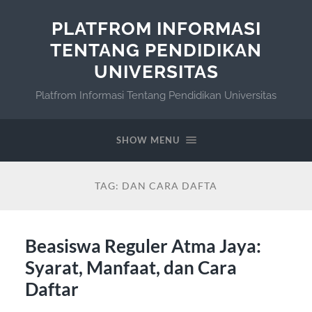
PLATFROM INFORMASI
TENTANG PENDIDIKAN
UNIVERSITAS
Platfrom Informasi Tentang Pendidikan Universitas
SHOW MENU
TAG:
DAN CARA DAFTA
Beasiswa Reguler Atma Jaya:
Syarat, Manfaat, dan Cara
Daftar