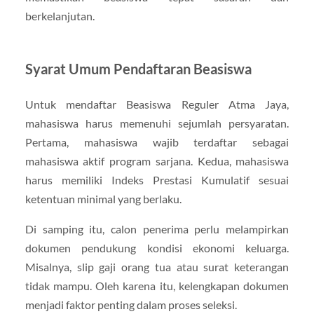
berkelanjutan.
Syarat Umum Pendaftaran Beasiswa
Untuk mendaftar Beasiswa Reguler Atma Jaya,
mahasiswa harus memenuhi sejumlah persyaratan.
Pertama, mahasiswa wajib terdaftar sebagai
mahasiswa aktif program sarjana. Kedua, mahasiswa
harus memiliki Indeks Prestasi Kumulatif sesuai
ketentuan minimal yang berlaku.
Di samping itu, calon penerima perlu melampirkan
dokumen pendukung kondisi ekonomi keluarga.
Misalnya, slip gaji orang tua atau surat keterangan
tidak mampu. Oleh karena itu, kelengkapan dokumen
menjadi faktor penting dalam proses seleksi.