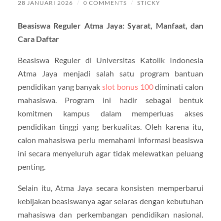
28 JANUARI 2026
/
0 COMMENTS
/
STICKY
Beasiswa Reguler Atma Jaya: Syarat, Manfaat, dan
Cara Daftar
Beasiswa Reguler di Universitas Katolik Indonesia
Atma Jaya menjadi salah satu program bantuan
pendidikan yang banyak
slot bonus 100
diminati calon
mahasiswa. Program ini hadir sebagai bentuk
komitmen kampus dalam memperluas akses
pendidikan tinggi yang berkualitas. Oleh karena itu,
calon mahasiswa perlu memahami informasi beasiswa
ini secara menyeluruh agar tidak melewatkan peluang
penting.
Selain itu, Atma Jaya secara konsisten memperbarui
kebijakan beasiswanya agar selaras dengan kebutuhan
mahasiswa dan perkembangan pendidikan nasional.