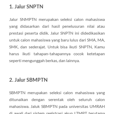
1. Jalur SNPTN
Jalur SNMPTN merupakan seleksi calon mahasiswa
yang didasarkan dari hasil penelusuran nilai atau
prestasi peserta didik. Jalur SNPTN ini didedikasikan
untuk calon mahasiswa yang baru lulus dari SMA, MA,
SMK, dan sederajat. Untuk bisa ikuti SNPTN, Kamu
harus ikuti tahapan-tahapannya cocok ketetapan
seperti mengunggah berkas, dan lainnya.
2. Jalur SBMPTN
SBMPTN merupakan seleksi calon mahasiswa yang
ditunaikan dengan serentak oleh seluruh calon
mahasiswa. Jaluk SBMPTN pada universitas UMRAH
di awali dari sistem registrasi akun LTMPT terutama