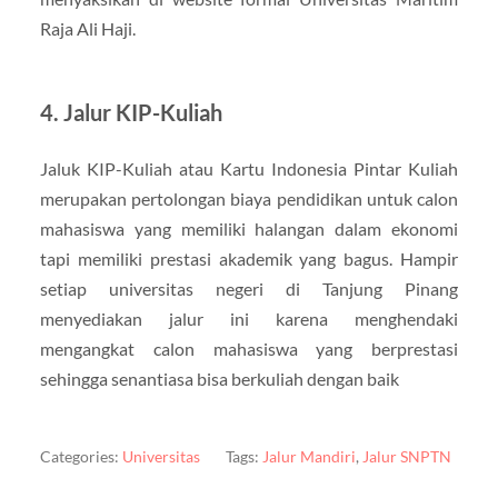
Raja Ali Haji.
4. Jalur KIP-Kuliah
Jaluk KIP-Kuliah atau Kartu Indonesia Pintar Kuliah
merupakan pertolongan biaya pendidikan untuk calon
mahasiswa yang memiliki halangan dalam ekonomi
tapi memiliki prestasi akademik yang bagus. Hampir
setiap universitas negeri di Tanjung Pinang
menyediakan jalur ini karena menghendaki
mengangkat calon mahasiswa yang berprestasi
sehingga senantiasa bisa berkuliah dengan baik
Categories:
Universitas
Tags:
Jalur Mandiri
,
Jalur SNPTN