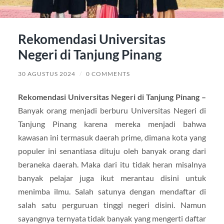
Rekomendasi Universitas
Negeri di Tanjung Pinang
30 AGUSTUS 2024
/
0 COMMENTS
Rekomendasi Universitas Negeri di Tanjung Pinang –
Banyak orang menjadi berburu Universitas Negeri di
Tanjung Pinang karena mereka menjadi bahwa
kawasan ini termasuk daerah prime, dimana kota yang
populer ini senantiasa dituju oleh banyak orang dari
beraneka daerah. Maka dari itu tidak heran misalnya
banyak pelajar juga ikut merantau disini untuk
menimba ilmu. Salah satunya dengan mendaftar di
salah satu perguruan tinggi negeri disini. Namun
sayangnya ternyata tidak banyak yang mengerti daftar