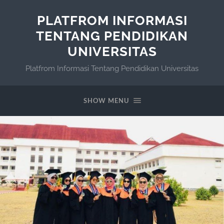
PLATFROM INFORMASI
TENTANG PENDIDIKAN
UNIVERSITAS
Platfrom Informasi Tentang Pendidikan Universitas
SHOW MENU